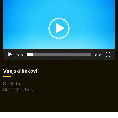
Player
00:00
02:02
Vanjski linkovi
STEP d.d.
BNT-TECH d.o.o.