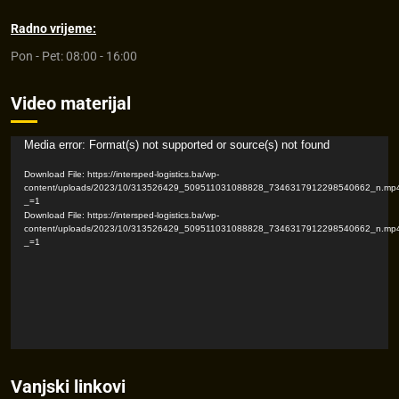
Radno vrijeme:
Pon - Pet: 08:00 - 16:00
Video materijal
Video
Media error: Format(s) not supported or source(s) not found
Player
Download File: https://intersped-logistics.ba/wp-
content/uploads/2023/10/313526429_509511031088828_7346317912298540662_n.mp
_=1
Download File: https://intersped-logistics.ba/wp-
content/uploads/2023/10/313526429_509511031088828_7346317912298540662_n.mp
_=1
Vanjski linkovi