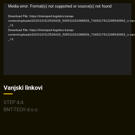
Video
Media error: Format(s) not supported or source(s) not found
Player
Download File: https://intersped-logistics.ba/wp-
content/uploads/2023/10/313526429_509511031088828_7346317912298540662_n.mp
_=1
Download File: https://intersped-logistics.ba/wp-
content/uploads/2023/10/313526429_509511031088828_7346317912298540662_n.mp
_=1
Vanjski linkovi
STEP d.d.
BNT-TECH d.o.o.