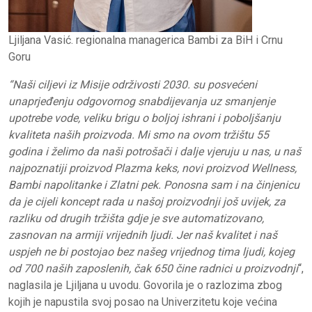
Ljiljana Vasić. regionalna managerica Bambi za BiH i Crnu
Goru
“Naši ciljevi iz Misije održivosti 2030. su posvećeni
unaprjeđenju odgovornog snabdijevanja uz smanjenje
upotrebe vode, veliku brigu o boljoj ishrani i poboljšanju
kvaliteta naših proizvoda. Mi smo na ovom tržištu 55
godina i želimo da naši potrošači i dalje vjeruju u nas, u naš
najpoznatiji proizvod Plazma keks, novi proizvod Wellness,
Bambi napolitanke i Zlatni pek. Ponosna sam i na činjenicu
da je cijeli koncept rada u našoj proizvodnji još uvijek, za
razliku od drugih tržišta gdje je sve automatizovano,
zasnovan na armiji vrijednih ljudi. Jer naš kvalitet i naš
uspjeh ne bi postojao bez našeg vrijednog tima ljudi, kojeg
od 700 naših zaposlenih, čak 650 čine radnici u proizvodnji
“,
naglasila je Ljiljana u uvodu. Govorila je o razlozima zbog
kojih je napustila svoj posao na Univerzitetu koje većina