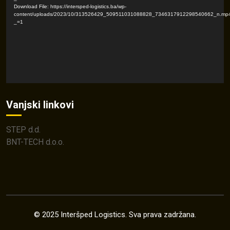
Download File: https://intersped-logistics.ba/wp-
content/uploads/2023/10/313526429_509511031088828_7346317912298540662_n.mp
_=1
Vanjski linkovi
STEP d.d.
BNT-TECH d.o.o.
© 2025 Interšped Logistics. Sva prava zadržana.