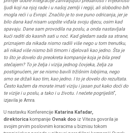
primjer dobre integracije zahvaljujući predanosti i vrijednosti
ljudi koji na njoj rade i u našoj zemlji i regiji, ali slobodno bih
mogla reći i u Evropi. Značilo je to sve puno odricanja, jer je
bilo dana kad nisam uopšte viđala svoju djecu, osim kad
spavaju. Dane sam provodila na poslu, a onda nastavljala
kući raditi do kasnih sati u noć. Kad gledam sada sa strane,
priznajem da nikada nismo radili više nego u tom trenutku,
ali nikad više nismo bili timom i djelovali kao jedno. Šta je
to što je dovelo do preokreta kompanije koja je bila pred
stečajem? To je želja i vizija jednog čovjeka, želja za
postignućem, jer se nismo bavili tržišnim lobijima, nego
smo se držali kao tim, kao jedno. I to je dovelo do rezultata.
Često kažem da morate imati viziju i jasan put kako doći do
te vizije i u poslu, a tako i u životu. I nećete pogriješiti
“,
izjavila je Amra.
U nastavku Konferencije
Katarina Kafadar,
direktorica
kompanije
Ovnak
doo
iz Viteza govorila je
svojim prvim poslovnim koracima u biznisu tokom