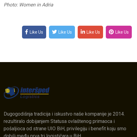
Photo: Women in Adria
Like Us
Like Us
Like Us
Like Us
Dugogodišnja tradicija i iskustvo naše kompanije je 2014.
rezultiralo dobijanjem Statusa ovlaštenog primaoca i
pošaljioca od strane UIO BiH, privilegiju i benefit koju smo
dobili među prva tri logističara u BiH.