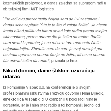
kozmetičkih proizvoda, a danas zajedno sa suprugom radi u
obiteljskoj firmi A&T logistics.
“
Praveći ovu prezentaciju željela sam da i vi zastanete i
danas sebe zapitate “Šta je to što vi zaista želite”. Ja nisam
imala nikad priliku da biram stvari koje radim prema svojim
sklonostima, prema onome što ja želim da radim. Radila
sam stvari iz potrebe, jer su mi se u tom momentu činile
najprikladnijim. Shvatila sam da sam ja svoj razvojni put
bazirala upravo na onome što ja ne želim, ali ne na onome
šta ustvari želim da radim
“, priznala je Erna.
Nikad đonom, dame štiklom uzvraćaju
udarac
Iz kompanije Vispak d.d. na konferenciji je o svojim
profesionalnim iskustvima i razvoju govorila i
Nina Bijedić,
direktorica Vispak d.d
. U kompaniji u kojoj radi Nina je
odrastala, jer je i njen otac radio u toj kompaniji, jednoj od