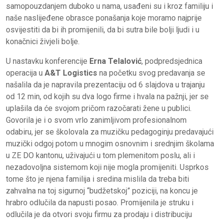
samopouzdanjem duboko u nama, usađeni su i kroz familiju i
naše naslijeđene obrasce ponašanja koje moramo najprije
osvijestiti da bi ih promijenili, da bi sutra bile bolji ljudi i u
konačnici živjeli bolje.
U nastavku konferencije
Erna Telalović
, podpredsjednica
operacija u
A&T Logistics
na početku svog predavanja se
našalila da je napravila prezentaciju od 6 slajdova u trajanju
od 12 min, od kojih su dva logo firme i hvala na pažnji, jer se
uplašila da će svojom pričom razočarati žene u publici.
Govorila je i o svom vrlo zanimljivom profesionalnom
odabiru, jer se školovala za muzičku pedagoginju predavajući
muzički odgoj potom u mnogim osnovnim i srednjim školama
u ZE DO kantonu, uživajući u tom plemenitom poslu, ali i
nezadovoljna sistemom koji nije mogla promijeniti. Usprkos
tome što je njena familija i sredina mislila da treba biti
zahvalna na toj sigurnoj “budžetskoj” poziciji, na koncu je
hrabro odlučila da napusti posao. Promijenila je struku i
odlučila je da otvori svoju firmu za prodaju i distribuciju