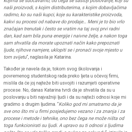
kojima se suočavamo, od čega se sastoji poslovanje, koji su
naši proizvodi, s kojim distributerima, s kojim dobavljačima
radimo, ko su naši kupci, koje su karakteristike proizvoda,
kakvi su procesi od nabave do prodaje… Meni je to bio vrlo
značajan trenutak i često se vratim na taj svoj prvi radni
dan, kad sam bila puna energije i naivne želje, a nakon toga
sam shvatila da morate upoznati način kako prepoznati
ljude, njihove namjere, uklopiti se i pronaći svoje mjesto u
tom svijetu
“, naglasila je Katarina.
Također je navela da je, tokom svog školovanja i
povremenog studentskog rada preko ljeta u očevoj firmi,
mislila da će joj najteže biti usvojiti i razumjeti operativne
procese. No, danas Katarina tvrdi da je shvatila da su u
poslovanju u biti najvažniji ljudi i da su najteži odnosi koje mi
gradimo s drugim ljudima. “
Koliko god mi smatramo da je
sve ono što mi u firmi posjedujemo vezano i za znanja i za
procese i metode i tehnike, ono bez čega ne može ništa od
toga funkcionirati su ljudi. A upravo su ti odnosi s ljudima