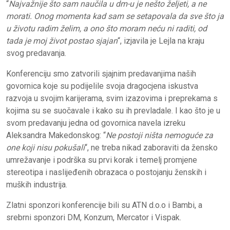
“
Najvažnije što sam naučila u dm-u je nešto željeti, a ne
morati. Onog momenta kad sam se setapovala da sve što ja
u životu radim želim, a ono što moram neću ni raditi, od
tada je moj život postao sjajan
“, izjavila je Lejla na kraju
svog predavanja.
Konferenciju smo zatvorili sjajnim predavanjima naših
govornica koje su podijelile svoja dragocjena iskustva
razvoja u svojim karijerama, svim izazovima i preprekama s
kojima su se suočavale i kako su ih prevladale. I kao što je u
svom predavanju jedna od govornica navela izreku
Aleksandra Makedonskog: “
Ne postoji ništa nemoguće za
one koji nisu pokušali
“, ne treba nikad zaboraviti da žensko
umrežavanje i podrška su prvi korak i temelj promjene
stereotipa i naslijeđenih obrazaca o postojanju ženskih i
muških industrija.
Zlatni sponzori konferencije bili su ATN d.o.o i Bambi, a
srebrni sponzori DM, Konzum, Mercator i Vispak.