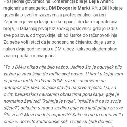
Posljednja govornica na Konferenciji bila je
Lejla Andrić
,
regionalna managerica
DM Drogerie Markt
Kft u BiH koja je
govorila o svojim izazovima u profesionalnoj karijeri.
Započela je svoju karijeru u kompaniji dm kao zaposlenica
broj 9, u tadašnjoj prvoj tuzlanskoj poslovnici, gdje je radila
sve poslove, od trgovkinje, skladištarke do računovotkinje.
Za sebe voli istaći da je ponosna na činjenicu da je samo
nakon dvije godine rada u DM-u bez ikakvog akademskog
znanja postala managerica.
“
To u DM-u nikad nije bilo važno. Jedino što je oduvijek bilo
važna je vaša želja da radite svoj posao. U firmi u kojoj sam
ja počela raditi te davne 2006. sve je zasnovano na
antropozofiji, koja čovjeka stavlja na prvo mjesto. I ja, sa
ovim balkanskim naučenim obrascima ponašanja, gdje je
normalno ženi reći “kuhinja je tvoja”, “misliš li ti na to svoje
dijete?”, dolazim u radnu sredinu gdje vas ljudi pitaju za sve.
Šta želiš? Možemo li to napraviti? Kako ćemo to napraviti? I
onda vi doživite kulturološki šok. Ovdje su ljudi donijeli