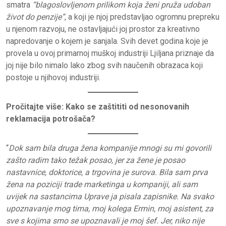
smatra
“blagoslovljenom prilikom koja ženi pruža udoban
život do penzije”
, a koji je njoj predstavljao ogromnu prepreku
u njenom razvoju, ne ostavljajući joj prostor za kreativno
napredovanje o kojem je sanjala. Svih devet godina koje je
provela u ovoj primarnoj muškoj industriji Ljiljana priznaje da
joj nije bilo nimalo lako zbog svih naučenih obrazaca koji
postoje u njihovoj industriji.
Pročitajte više:
Kako se zaštititi od nesonovanih
reklamacija potrošača?
“
Dok sam bila druga žena kompanije mnogi su mi govorili
zašto radim tako težak posao, jer za žene je posao
nastavnice, doktorice, a trgovina je surova. Bila sam prva
žena na poziciji trade marketinga u kompaniji, ali sam
uvijek na sastancima Uprave ja pisala zapisnike. Na svako
upoznavanje mog tima, moj kolega Ermin, moj asistent, za
sve s kojima smo se upoznavali je moj šef. Jer, niko nije