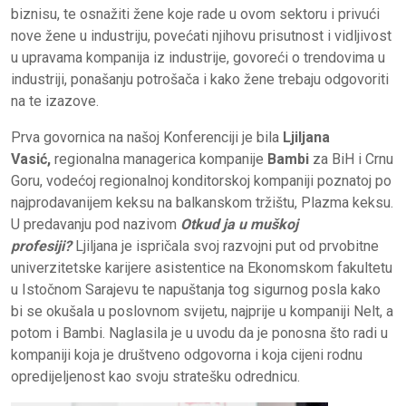
biznisu, te osnažiti žene koje rade u ovom sektoru i privući
nove žene u industriju, povećati njihovu prisutnost i vidljivost
u upravama kompanija iz industrije, govoreći o trendovima u
industriji, ponašanju potrošača i kako žene trebaju odgovoriti
na te izazove.
Prva govornica na našoj Konferenciji je bila
Ljiljana
Vasić,
regionalna managerica kompanije
Bambi
za BiH i Crnu
Goru, vodećoj regionalnoj konditorskoj kompaniji poznatoj po
najprodavanijem keksu na balkanskom tržištu, Plazma keksu.
U predavanju pod nazivom
Otkud ja u muškoj
profesiji?
Ljiljana je ispričala svoj razvojni put od prvobitne
univerzitetske karijere asistentice na Ekonomskom fakultetu
u Istočnom Sarajevu te napuštanja tog sigurnog posla kako
bi se okušala u poslovnom svijetu, najprije u kompaniji Nelt, a
potom i Bambi. Naglasila je u uvodu da je ponosna što radi u
kompaniji koja je društveno odgovorna i koja cijeni rodnu
opredijeljenost kao svoju stratešku odrednicu.