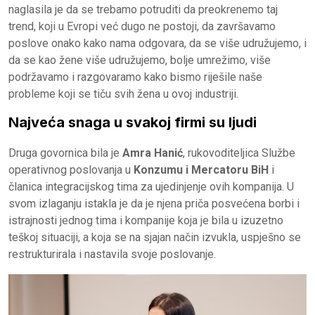
naglasila je da se trebamo potruditi da preokrenemo taj
trend, koji u Evropi već dugo ne postoji, da završavamo
poslove onako kako nama odgovara, da se više udružujemo, i
da se kao žene više udružujemo, bolje umrežimo, više
podržavamo i razgovaramo kako bismo riješile naše
probleme koji se tiču svih žena u ovoj industriji.
Najveća snaga u svakoj firmi su ljudi
Druga govornica bila je
Amra Hanić
, rukovoditeljica Službe
operativnog poslovanja u
Konzumu i Mercatoru BiH
i
članica integracijskog tima za ujedinjenje ovih kompanija. U
svom izlaganju istakla je da je njena priča posvećena borbi i
istrajnosti jednog tima i kompanije koja je bila u izuzetno
teškoj situaciji, a koja se na sjajan način izvukla, uspješno se
restrukturirala i nastavila svoje poslovanje.