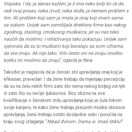
Vispaka. I da, ja danas kažem, je li ima neko bolji ko će da
radi ovaj posao, neka izvoli, neka dođe, ja nemam problem s
tim. Ali problem koji sam ja imala je onaj koji imam sama
sa sobom. Uvijek sam zamišljala direktora firme kao nekog
zgodnog, stasitog, crnokosog muškarca, jer su nas tako
naučili da mislimo. I istraživanja tako pokazuju. Uvijek sam
vjerovala da su to muškarci koji barataju sa svim ciframa,
da sve znaju. Ali nije tako. Vrlo često oni ne znaju onoliko
koliko mi mislimo da znaju
“, izjavila je Nina.
Također je naglasila da je ženski stil upravljanja onaj koji je
efikasan, pravedan. I da žene trebaju da mijenjaju percepciju
da su na čelu nekih firmi zato što nema nekog boljeg od njih
ili zato što su nečije ljubavnice. Bez obzira na sve
kvalifikacije o ženskom stilu upravljanja koje je čula tokom
svoje karijere, te kako žene trebaju preuzeti muške obrasce
upravljanja, žene trebaju ostati dosljedne sebi i poručila na
kraju svog izlaganja: “
Nikad đonom. Dama si. Imaš štiklu!
“.