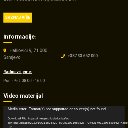
SAZNAJ VIŠE
Informacije:
Halilovići 9, 71 000
+387 33 652 000
Sarajevo
Radno vrijeme:
Pon - Pet: 08:00 - 16:00
Video materijal
Video
Media error: Format(s) not supported or source(s) not found
Player
Download File: https://intersped-logistics.ba/wp-
content/uploads/2023/10/313526429_509511031088828_7346317912298540662_n.mp
_=1