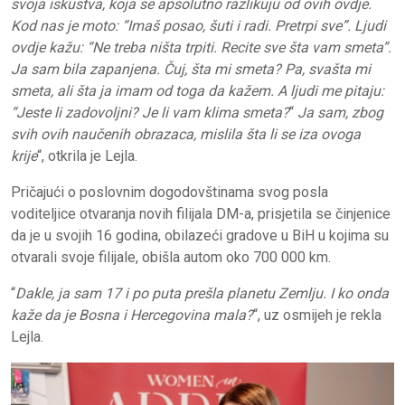
svoja iskustva, koja se apsolutno razlikuju od ovih ovdje.
Kod nas je moto: “Imaš posao, šuti i radi. Pretrpi sve”. Ljudi
ovdje kažu: “Ne treba ništa trpiti. Recite sve šta vam smeta”.
Ja sam bila zapanjena. Čuj, šta mi smeta? Pa, svašta mi
smeta, ali šta ja imam od toga da kažem. A ljudi me pitaju:
“Jeste li zadovoljni? Je li vam klima smeta?
“
Ja sam, zbog
svih ovih naučenih obrazaca, mislila šta li se iza ovoga
krije
“, otkrila je Lejla.
Pričajući o poslovnim dogodovštinama svog posla
voditeljice otvaranja novih filijala DM-a, prisjetila se činjenice
da je u svojih 16 godina, obilazeći gradove u BiH u kojima su
otvarali svoje filijale, obišla autom oko 700 000 km.
“
Dakle, ja sam 17 i po puta prešla planetu Zemlju. I ko onda
kaže da je Bosna i Hercegovina mala?
“, uz osmijeh je rekla
Lejla.