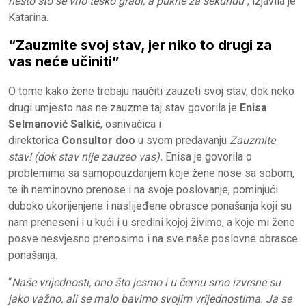
nešto što se vrlo teško gradi, a pukne za sekundu
“, izjavila je
Katarina.
“Zauzmite svoj stav, jer niko to drugi za
vas neće učiniti”
O tome kako žene trebaju naučiti zauzeti svoj stav, dok neko
drugi umjesto nas ne zauzme taj stav govorila je
Enisa
Selmanović Salkić
, osnivačica i
direktorica
Consultor doo
u svom predavanju
Zauzmite
stav! (dok stav nije zauzeo vas)
.
Enisa je govorila o
problemima sa samopouzdanjem koje žene nose sa sobom,
te ih neminovno prenose i na svoje poslovanje, pominjući
duboko ukorijenjene i naslijeđene obrasce ponašanja koji su
nam preneseni i u kući i u sredini kojoj živimo, a koje mi žene
posve nesvjesno prenosimo i na sve naše poslovne obrasce
ponašanja.
“
Naše vrijednosti, ono što jesmo i u čemu smo izvrsne su
jako važno, ali se malo bavimo svojim vrijednostima. Ja se