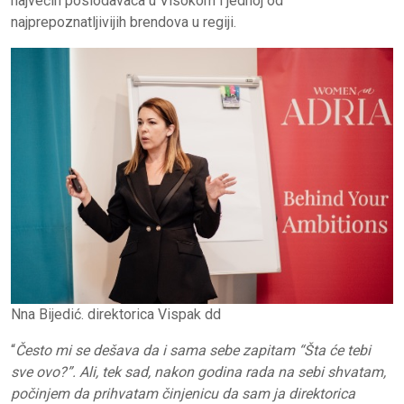
najvećih poslodavaca u Visokom i jednoj od
najprepoznatljivijih brendova u regiji.
Nna Bijedić. direktorica Vispak dd
“
Često mi se dešava da i sama sebe zapitam “Šta će tebi
sve ovo?”. Ali, tek sad, nakon godina rada na sebi shvatam,
počinjem da prihvatam činjenicu da sam ja direktorica