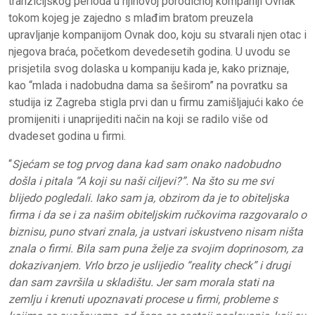
tranzicijskog perioda u njihovoj porodičnoj kompaniji Ovnak
tokom kojeg je zajedno s mlađim bratom preuzela
upravljanje kompanijom Ovnak doo, koju su stvarali njen otac i
njegova braća, početkom devedesetih godina. U uvodu se
prisjetila svog dolaska u kompaniju kada je, kako priznaje,
kao “mlada i nadobudna dama sa šeširom” na povratku sa
studija iz Zagreba stigla prvi dan u firmu zamišljajući kako će
promijeniti i unaprijediti način na koji se radilo više od
dvadeset godina u firmi.
“
Sjećam se tog prvog dana kad sam onako nadobudno
došla i pitala “A koji su naši ciljevi?”. Na što su me svi
blijedo pogledali. Iako sam ja, obzirom da je to obiteljska
firma i da se i za našim obiteljskim ručkovima razgovaralo o
biznisu, puno stvari znala, ja ustvari iskustveno nisam ništa
znala o firmi. Bila sam puna želje za svojim doprinosom, za
dokazivanjem. Vrlo brzo je uslijedio “reality check” i drugi
dan sam završila u skladištu. Jer sam morala stati na
zemlju i krenuti upoznavati procese u firmi, probleme s