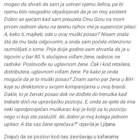
mogao da shvati da sam ja ustvari njemu šefica, pa bi
njemu bilo neugodno objašnjavati da je on moj asistent.
Dobro se sjećam kad sam preuzela Crnu Goru na mom
prvom radnom danu na terenu njihov me je supervizor pitao:
A, kako ti, majketi, ode u ovaj muški posao? Nisam znala
šta da mu tada odgovorim, a onda sam počela intenzivno
razmišljati o tome. Prije dvije godine sam shvatila da ja u
trgovini u bar 80 % slučajeva viđam žene, radnice, ne
radnike. Poslovođe su uglavnom žene. Čak i kod retailera,
distributera, uglavnom viđam žene. Pa kako je onda
moguće da je to muški posao? Znam samo par žena u BiH
koje su direktorice u svojim kompanijama u ovoj branši.
Dakle, to je ženski posao dok ne dođete do trenutka kad
trebate doći na upravljačku poziciju. E, onda se sjete da ima
neki ispodprosječan muškarac koji je bolji za tu poziciju
nego vi koji ste zaslužili. Ali, dobro je moj kolega jednom
upitao: A šta vas žene sprečava?
” izjavila je Ljiljana.
Znajući da se poslovi kod nas završavaju u kafanama