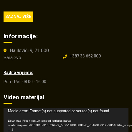
SAZNAJ VIŠE
Informacije:
Halilovići 9, 71 000
+387 33 652 000
Sarajevo
Radno vrijeme:
Pon - Pet: 08:00 - 16:00
Video materijal
Video
Media error: Format(s) not supported or source(s) not found
Player
Download File: https://intersped-logistics.ba/wp-
content/uploads/2023/10/313526429_509511031088828_7346317912298540662_n.mp
_=1