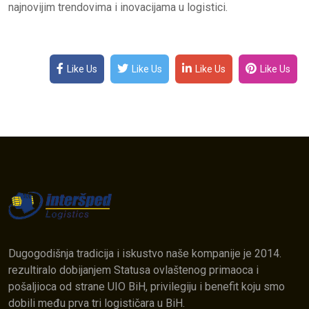
najnovijim trendovima i inovacijama u logistici.
Like Us
Like Us
Like Us
Like Us
Dugogodišnja tradicija i iskustvo naše kompanije je 2014.
rezultiralo dobijanjem Statusa ovlaštenog primaoca i
pošaljioca od strane UIO BiH, privilegiju i benefit koju smo
dobili među prva tri logističara u BiH.