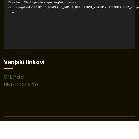
Download File: https://intersped-logistics.ba/wp-
content/uploads/2023/10/313526429_509511031088828_7346317912298540662_n.mp
_=1
Vanjski linkovi
STEP d.d.
BNT-TECH d.o.o.
© 2025 Interšped Logistics. Sva prava zadržana.