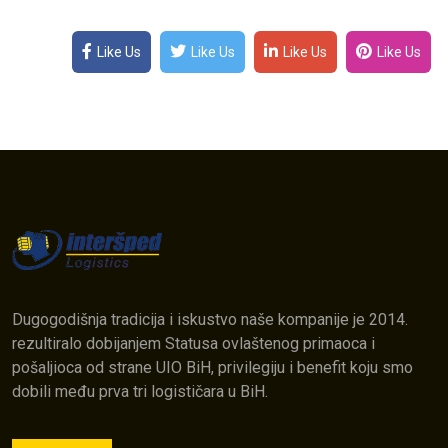
Like Us
Like Us
Like Us
Like Us
Dugogodišnja tradicija i iskustvo naše kompanije je 2014.
rezultiralo dobijanjem Statusa ovlaštenog primaoca i
pošaljioca od strane UIO BiH, privilegiju i benefit koju smo
dobili među prva tri logističara u BiH.