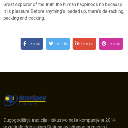
Great explorer of the truth the human happiness no because
it is pleasure Before anything’s loaded up, there’s de-racking,
packing and tracking.
Like Us
Like Us
Like Us
Like Us
Dugogodišnja tradicija i iskustvo naše kompanije je 2014.
rezultiralo dobijanjem Statusa ovlaštenog primaoca i