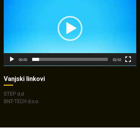
Player
00:00
02:02
Vanjski linkovi
STEP d.d.
BNT-TECH d.o.o.