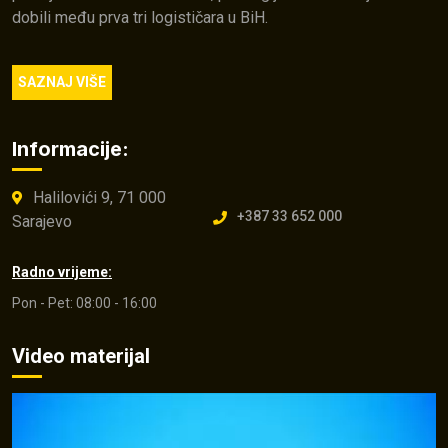
dobili među prva tri logističara u BiH.
SAZNAJ VIŠE
Informacije:
Halilovići 9, 71 000
+387 33 652 000
Sarajevo
Radno vrijeme:
Pon - Pet: 08:00 - 16:00
Video materijal
Video
Player