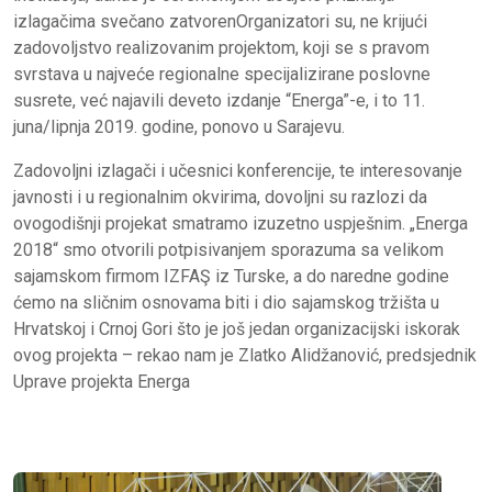
izlagačima svečano zatvorenOrganizatori su, ne krijući
zadovoljstvo realizovanim projektom, koji se s pravom
svrstava u najveće regionalne specijalizirane poslovne
susrete, već najavili deveto izdanje “Energa”-e, i to 11.
juna/lipnja 2019. godine, ponovo u Sarajevu.
Zadovoljni izlagači i učesnici konferencije, te interesovanje
javnosti i u regionalnim okvirima, dovoljni su razlozi da
ovogodišnji projekat smatramo izuzetno uspješnim. „Energa
2018“ smo otvorili potpisivanjem sporazuma sa velikom
sajamskom firmom IZFAŞ iz Turske, a do naredne godine
ćemo na sličnim osnovama biti i dio sajamskog tržišta u
Hrvatskoj i Crnoj Gori što je još jedan organizacijski iskorak
ovog projekta – rekao nam je Zlatko Alidžanović, predsjednik
Uprave projekta Energa