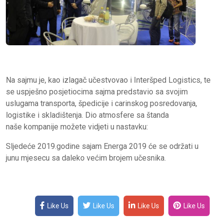
Na sajmu je, kao izlagač učestvovao i Interšped Logistics, te
se uspješno posjetiocima sajma predstavio sa svojim
uslugama transporta, špedicije i carinskog posredovanja,
logistike i skladištenja. Dio atmosfere sa štanda
naše kompanije možete vidjeti u nastavku:
Sljedeće 2019.godine sajam Energa 2019 će se održati u
junu mjesecu sa daleko većim brojem učesnika.
Like Us
Like Us
Like Us
Like Us