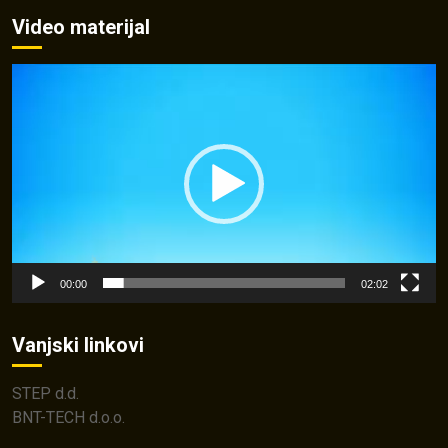
Video materijal
Video
Player
00:00
02:02
Vanjski linkovi
STEP d.d.
BNT-TECH d.o.o.