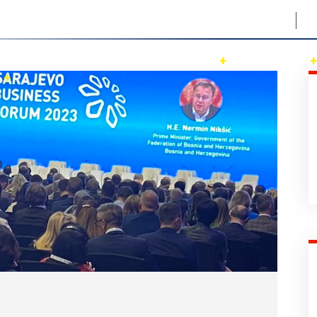
Halilovići 9, 71000 Sarajevo
A
USLUGE
MEDIA CENTAR
O NAMA
A