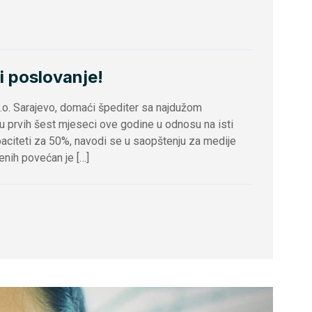
ri poslovanje!
.o.o. Sarajevo, domaći špediter sa najdužom
 u prvih šest mjeseci ove godine u odnosu na isti
apaciteti za 50%, navodi se u saopštenju za medije
enih povećan je […]