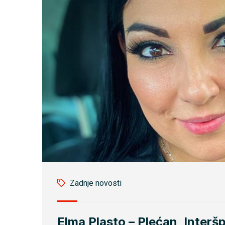
Zadnje novosti
Elma Plasto – Plećan, Interšp