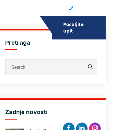
info@intersped-logistics.ba
+387 33 652 000
Pošaljite
upit
Pretraga
Zadnje novosti